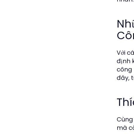
Nhữ
Cô
Với c
định 
công 
đây, 
Thí
Cùng 
mà cò