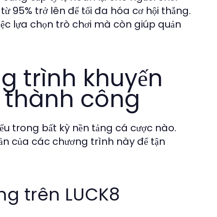
từ 95% trở lên để tối đa hóa cơ hội thắng.
iệc lựa chọn trò chơi mà còn giúp quản
 trình khuyến
ể thành công
u trong bất kỳ nền tảng cá cược nào.
oản của các chương trình này để tận
ừng trên LUCK8