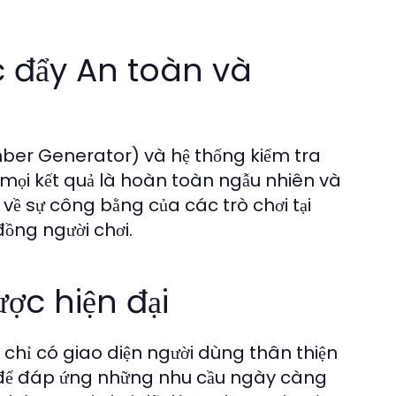
 đẩy An toàn và
ber Generator) và hệ thống kiểm tra
 mọi kết quả là hoàn toàn ngẫu nhiên và
ề sự công bằng của các trò chơi tại
đồng người chơi.
ợc hiện đại
chỉ có giao diện người dùng thân thiện
 để đáp ứng những nhu cầu ngày càng