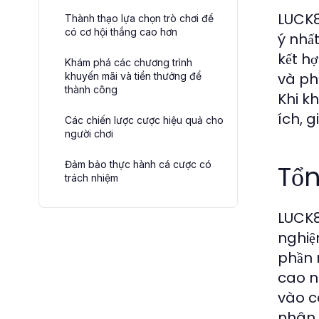
LUCK8
Thành thạo lựa chọn trò chơi để
có cơ hội thắng cao hơn
ý nhấ
kết h
Khám phá các chương trình
và ph
khuyến mãi và tiền thưởng để
thành công
Khi k
ích, 
Các chiến lược cược hiệu quả cho
người chơi
Đảm bảo thực hành cá cược có
Tổn
trách nhiệm
LUCK8
nghiệ
phần 
cao n
vào c
nhân.