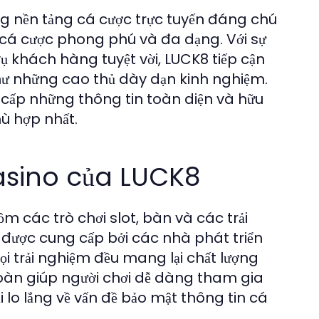
 nền tảng cá cược trực tuyến đáng chú
 cá cược phong phú và đa dạng. Với sự
vụ khách hàng tuyệt vời, LUCK8 tiếp cận
hư những cao thủ dày dạn kinh nghiệm.
cấp những thông tin toàn diện và hữu
hù hợp nhất.
asino của LUCK8
m các trò chơi slot, bàn và các trải
y được cung cấp bởi các nhà phát triển
trải nghiệm đều mang lại chất lượng
oàn giúp người chơi dễ dàng tham gia
lo lắng về vấn đề bảo mật thông tin cá