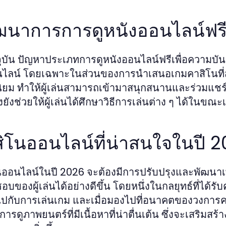
ัฒนาการการดูหนังออนไลน์ฟร
ุบัน ปัญหาประเภทการดูหนังออนไลน์ฟรีเพื่อความบั
ไลน์ โดยเฉพาะในส่วนของการนำเสนอเกมคาสิโนที่สร้า
ิยม ทำให้ผู้เล่นสามารถเข้ามาสนุกสนานและร่วมแชร
ยังช่วยให้ผู้เล่นได้ศึกษาวิธีการเล่นต่าง ๆ ได้ในขณะ
ิโนออนไลน์ที่น่าสนใจในปี 
นออนไลน์ในปี 2026 จะต้องมีการปรับปรุงและพัฒน
บของผู้เล่นได้อย่างดีขึ้น โดยหนึ่งในกลยุทธ์ที่ได
่ไปกับการเล่นเกม และเมื่อมองไปที่อนาคตของวงการค
บการดูภาพยนตร์ที่มีเนื้อหาที่น่าตื่นเต้น ซึ่งจะเสริ