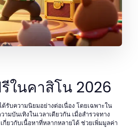
ฟรีในคาสิโน 2026
่ได้รับความนิยมอย่างต่อเนื่อง โดยเฉพาะใน
วามบันเทิงในเวลาเดียวกัน เมื่อสำรวจทาง
กี่ยวกับเนื้อหาที่หลากหลายได้ ช่วยเพิ่มมูลค่า