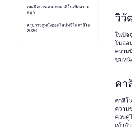
เทคนิคการเล่นเกมคาสิโนเพื่อความ
สนุก
วิว
สรุปการดูหนังออนไลน์ฟรีในคาสิโน
2026
ในปัจจ
โนออน
ความน
ชมหนัง
คาส
คาสิโ
ความชอ
ควบคู
เข้ากั