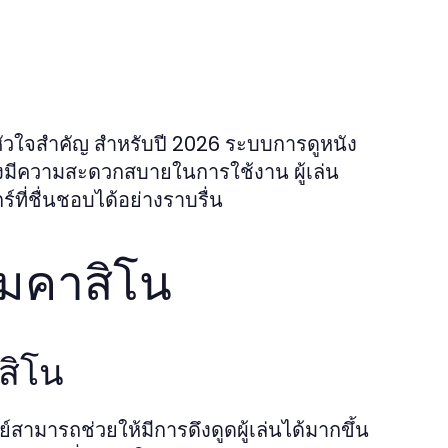
หัวใจสำคัญ สำหรับปี 2026 ระบบการดูหนัง
มีความสะดวกสบายในการใช้งาน ผู้เล่น
ี่ชื่นชอบได้อย่างราบรื่น
มคาสิโน
สิโน
ย์สามารถช่วยให้มีการดึงดูดผู้เล่นได้มากขึ้น