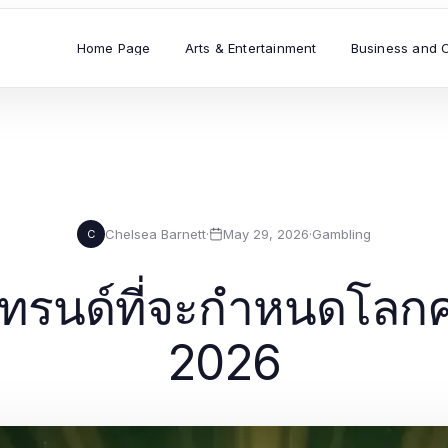
Home Page
Arts & Entertainment
Business and 
Chelsea Barnett
·
May 29, 2026
·
Gambling
C
 เทรนด์ที่จะกำหนดโลก
2026