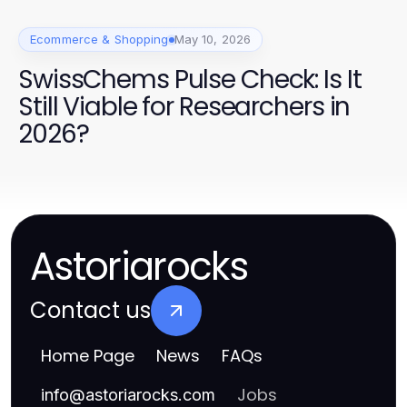
Ecommerce & Shopping
May 10, 2026
SwissChems Pulse Check: Is It
Still Viable for Researchers in
2026?
Astoriarocks
Contact us
Home Page
News
FAQs
Jobs
info
@
astoriarocks.com