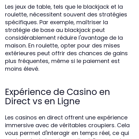
Les jeux de table, tels que le blackjack et la
roulette, nécessitent souvent des stratégies
spécifiques. Par exemple, maîtriser la
stratégie de base au blackjack peut
considérablement réduire l'avantage de la
maison. En roulette, opter pour des mises
extérieures peut offrir des chances de gains
plus fréquentes, même si le paiement est
moins élevé.
Expérience de Casino en
Direct vs en Ligne
Les casinos en direct offrent une expérience
immersive avec de véritables croupiers. Cela
vous permet d'interagir en temps réel, ce qui