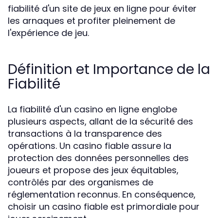
fiabilité d'un site de jeux en ligne pour éviter
les arnaques et profiter pleinement de
l'expérience de jeu.
Définition et Importance de la
Fiabilité
La fiabilité d'un casino en ligne englobe
plusieurs aspects, allant de la sécurité des
transactions à la transparence des
opérations. Un casino fiable assure la
protection des données personnelles des
joueurs et propose des jeux équitables,
contrôlés par des organismes de
réglementation reconnus. En conséquence,
choisir un casino fiable est primordiale pour