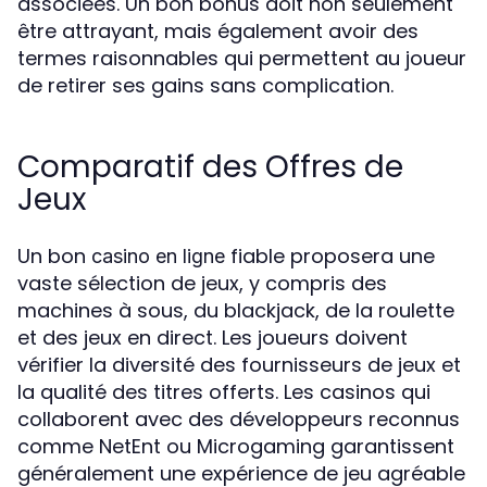
associées. Un bon bonus doit non seulement
être attrayant, mais également avoir des
termes raisonnables qui permettent au joueur
de retirer ses gains sans complication.
Comparatif des Offres de
Jeux
Un bon
fiable proposera une
casino en ligne
vaste sélection de jeux, y compris des
machines à sous, du blackjack, de la roulette
et des jeux en direct. Les joueurs doivent
vérifier la diversité des fournisseurs de jeux et
la qualité des titres offerts. Les casinos qui
collaborent avec des développeurs reconnus
comme NetEnt ou Microgaming garantissent
généralement une expérience de jeu agréable