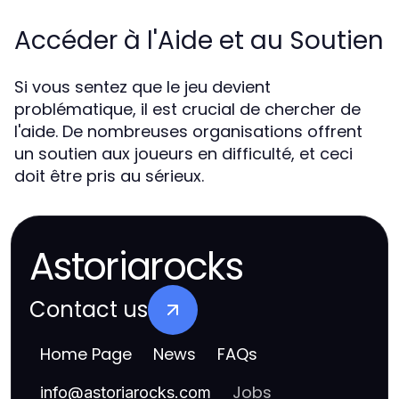
Accéder à l'Aide et au Soutien
Si vous sentez que le jeu devient
problématique, il est crucial de chercher de
l'aide. De nombreuses organisations offrent
un soutien aux joueurs en difficulté, et ceci
doit être pris au sérieux.
Astoriarocks
Contact us
Home Page
News
FAQs
Jobs
info
@
astoriarocks.com