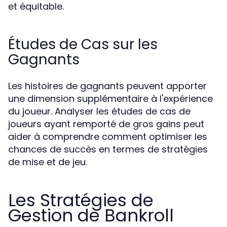
et équitable.
Études de Cas sur les
Gagnants
Les histoires de gagnants peuvent apporter
une dimension supplémentaire à l'expérience
du joueur. Analyser les études de cas de
joueurs ayant remporté de gros gains peut
aider à comprendre comment optimiser les
chances de succès en termes de stratégies
de mise et de jeu.
Les Stratégies de
Gestion de Bankroll