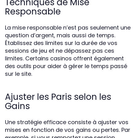
Techniques de Mise
Responsable
La mise responsable n’est pas seulement une
question d’argent, mais aussi de temps.
Établissez des limites sur la durée de vos
sessions de jeu et ne dépassez pas ces
limites. Certains casinos offrent également
des outils pour aider à gérer le temps passé
sur le site.
Ajuster les Paris selon les
Gains
Une stratégie efficace consiste à ajuster vos
mises en fonction de vos gains ou pertes. Par
exemple, si vous remportez une session,