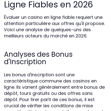
Ligne Fiables en 2026
Évaluer un casino en ligne fiable requiert une
attention particulière aux offres qu'il propose.
Voici une analyse de quelques-uns des
meilleurs acteurs du marché en 2026.
Analyses des Bonus
d'Inscription
Les bonus d'inscription sont une
caractéristique commune des casinos en
ligne. Ils varient généralement entre bonus de
dépôt, tours gratuits ou des offres sans
dépôt. Pour tirer parti de ces bonus, il est
crucial de vérifier les conditions de mise