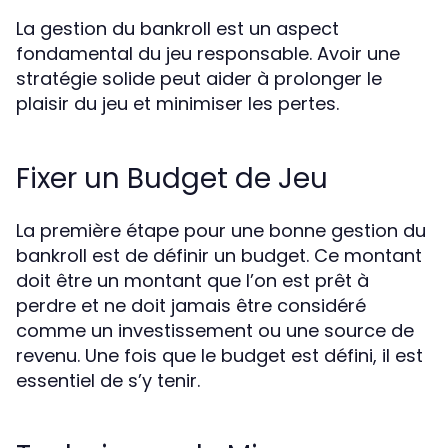
La gestion du bankroll est un aspect
fondamental du jeu responsable. Avoir une
stratégie solide peut aider à prolonger le
plaisir du jeu et minimiser les pertes.
Fixer un Budget de Jeu
La première étape pour une bonne gestion du
bankroll est de définir un budget. Ce montant
doit être un montant que l’on est prêt à
perdre et ne doit jamais être considéré
comme un investissement ou une source de
revenu. Une fois que le budget est défini, il est
essentiel de s’y tenir.