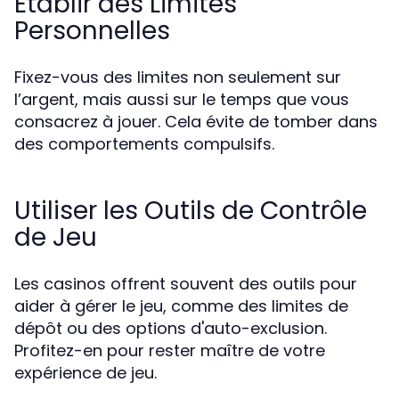
Établir des Limites
Personnelles
Fixez-vous des limites non seulement sur
l’argent, mais aussi sur le temps que vous
consacrez à jouer. Cela évite de tomber dans
des comportements compulsifs.
Utiliser les Outils de Contrôle
de Jeu
Les casinos offrent souvent des outils pour
aider à gérer le jeu, comme des limites de
dépôt ou des options d'auto-exclusion.
Profitez-en pour rester maître de votre
expérience de jeu.