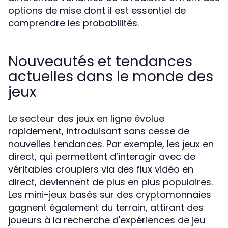
options de mise dont il est essentiel de
comprendre les probabilités.
Nouveautés et tendances
actuelles dans le monde des
jeux
Le secteur des jeux en ligne évolue
rapidement, introduisant sans cesse de
nouvelles tendances. Par exemple, les jeux en
direct, qui permettent d’interagir avec de
véritables croupiers via des flux vidéo en
direct, deviennent de plus en plus populaires.
Les mini-jeux basés sur des cryptomonnaies
gagnent également du terrain, attirant des
joueurs à la recherche d'expériences de jeu