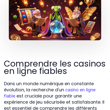
Comprendre les casinos
en ligne fiables
Dans un monde numérique en constante
évolution, la recherche d'un
casino en ligne
est cruciale pour garantir une
fiable
expérience de jeu sécurisée et satisfaisante. Il
est essentiel de comprendre les différents