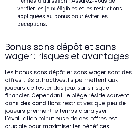
Termes d'utilisation :
Assurez-vous de
vérifier les jeux éligibles et les restrictions
appliquées au bonus pour éviter les
déceptions.
Bonus sans dépôt et sans
wager : risques et avantages
Les bonus sans dépôt et sans wager sont des
offres très attractives. Ils permettent aux
joueurs de tester des jeux sans risque
financier. Cependant, le piège réside souvent
dans des conditions restrictives que peu de
joueurs prennent le temps d'analyser.
L'évaluation minutieuse de ces offres est
cruciale pour maximiser les bénéfices.