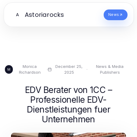
Astoriarocks
A
News
Monica
December 25,
News & Media
·
·
M
Richardson
2025
Publishers
EDV Berater von 1CC –
Professionelle EDV-
Dienstleistungen fuer
Unternehmen