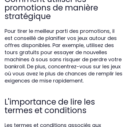
promotions de manière
stratégique
Pour tirer le meilleur parti des promotions, il
est conseillé de planifier vos jeux autour des
offres disponibles. Par exemple, utilisez des
tours gratuits pour essayer de nouvelles
machines à sous sans risquer de perdre votre
bankroll. De plus, concentrez-vous sur les jeux
où vous avez le plus de chances de remplir les
exigences de mise rapidement.
L'importance de lire les
termes et conditions
Les termes et conditions associés aux