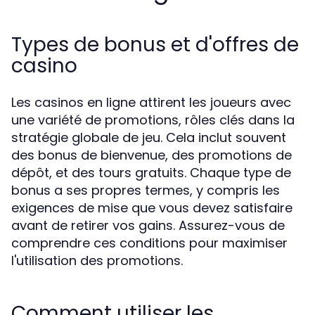
Types de bonus et d'offres de
casino
Les casinos en ligne attirent les joueurs avec
une variété de promotions, rôles clés dans la
stratégie globale de jeu. Cela inclut souvent
des bonus de bienvenue, des promotions de
dépôt, et des tours gratuits. Chaque type de
bonus a ses propres termes, y compris les
exigences de mise que vous devez satisfaire
avant de retirer vos gains. Assurez-vous de
comprendre ces conditions pour maximiser
l'utilisation des promotions.
Comment utiliser les