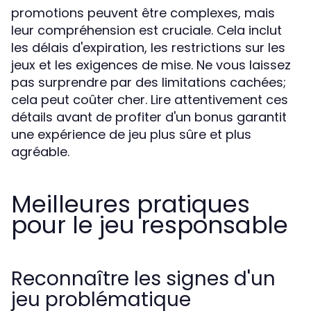
promotions peuvent être complexes, mais
leur compréhension est cruciale. Cela inclut
les délais d'expiration, les restrictions sur les
jeux et les exigences de mise. Ne vous laissez
pas surprendre par des limitations cachées;
cela peut coûter cher. Lire attentivement ces
détails avant de profiter d'un bonus garantit
une expérience de jeu plus sûre et plus
agréable.
Meilleures pratiques
pour le jeu responsable
Reconnaître les signes d'un
jeu problématique