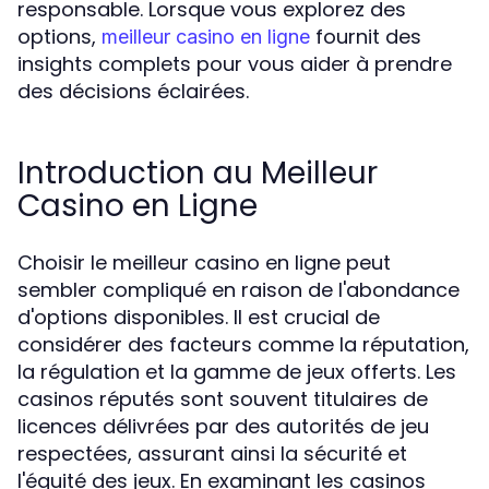
responsable. Lorsque vous explorez des
options,
fournit des
meilleur casino en ligne
insights complets pour vous aider à prendre
des décisions éclairées.
Introduction au Meilleur
Casino en Ligne
Choisir le meilleur casino en ligne peut
sembler compliqué en raison de l'abondance
d'options disponibles. Il est crucial de
considérer des facteurs comme la réputation,
la régulation et la gamme de jeux offerts. Les
casinos réputés sont souvent titulaires de
licences délivrées par des autorités de jeu
respectées, assurant ainsi la sécurité et
l'équité des jeux. En examinant les casinos