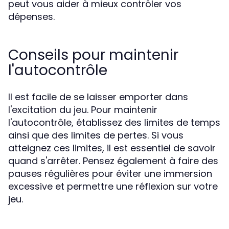
peut vous aider à mieux contrôler vos
dépenses.
Conseils pour maintenir
l'autocontrôle
Il est facile de se laisser emporter dans
l'excitation du jeu. Pour maintenir
l'autocontrôle, établissez des limites de temps
ainsi que des limites de pertes. Si vous
atteignez ces limites, il est essentiel de savoir
quand s'arrêter. Pensez également à faire des
pauses régulières pour éviter une immersion
excessive et permettre une réflexion sur votre
jeu.