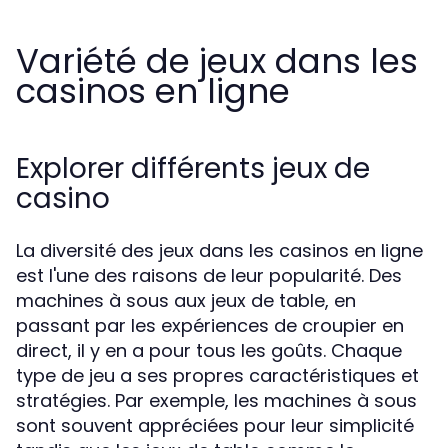
Variété de jeux dans les
casinos en ligne
Explorer différents jeux de
casino
La diversité des jeux dans les casinos en ligne
est l'une des raisons de leur popularité. Des
machines à sous aux jeux de table, en
passant par les expériences de croupier en
direct, il y en a pour tous les goûts. Chaque
type de jeu a ses propres caractéristiques et
stratégies. Par exemple, les machines à sous
sont souvent appréciées pour leur simplicité