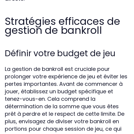
Stratégies efficaces de
gestion de bankroll
Définir votre budget de jeu
La gestion de bankroll est cruciale pour
prolonger votre expérience de jeu et éviter les
pertes importantes. Avant de commencer à
jouer, établissez un budget spécifique et
tenez-vous-en. Cela comprend la
détermination de la somme que vous êtes
prêt à perdre et le respect de cette limite. De
plus, envisagez de diviser votre bankroll en
portions pour chaque session de jeu, ce qui