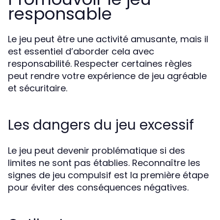
responsable
Le jeu peut être une activité amusante, mais il
est essentiel d’aborder cela avec
responsabilité. Respecter certaines règles
peut rendre votre expérience de jeu agréable
et sécuritaire.
Les dangers du jeu excessif
Le jeu peut devenir problématique si des
limites ne sont pas établies. Reconnaître les
signes de jeu compulsif est la première étape
pour éviter des conséquences négatives.