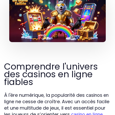
Comprendre l'univers
des casinos en ligne
fiables
À l'ère numérique, la popularité des
casinos en
ne cesse de croître. Avec un accès facile
ligne
et une multitude de jeux, il est essentiel pour
les joueurs de s’orienter vers
casino en ligne