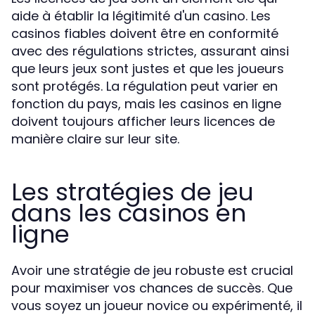
aide à établir la légitimité d'un casino. Les
casinos fiables doivent être en conformité
avec des régulations strictes, assurant ainsi
que leurs jeux sont justes et que les joueurs
sont protégés. La régulation peut varier en
fonction du pays, mais les casinos en ligne
doivent toujours afficher leurs licences de
manière claire sur leur site.
Les stratégies de jeu
dans les casinos en
ligne
Avoir une stratégie de jeu robuste est crucial
pour maximiser vos chances de succès. Que
vous soyez un joueur novice ou expérimenté, il