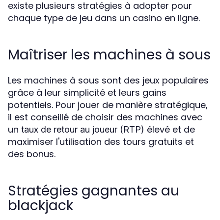
existe plusieurs stratégies à adopter pour
chaque type de jeu dans un casino en ligne.
Maîtriser les machines à sous
Les machines à sous sont des jeux populaires
grâce à leur simplicité et leurs gains
potentiels. Pour jouer de manière stratégique,
il est conseillé de choisir des machines avec
un
élevé et de
taux de retour au joueur (RTP)
maximiser l'utilisation des tours gratuits et
des bonus.
Stratégies gagnantes au
blackjack