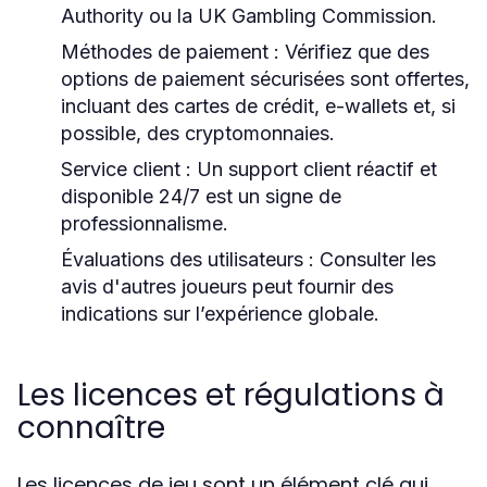
Authority ou la UK Gambling Commission.
Méthodes de paiement :
Vérifiez que des
options de paiement sécurisées sont offertes,
incluant des cartes de crédit, e-wallets et, si
possible, des cryptomonnaies.
Service client :
Un support client réactif et
disponible 24/7 est un signe de
professionnalisme.
Évaluations des utilisateurs :
Consulter les
avis d'autres joueurs peut fournir des
indications sur l’expérience globale.
Les licences et régulations à
connaître
Les licences de jeu sont un élément clé qui