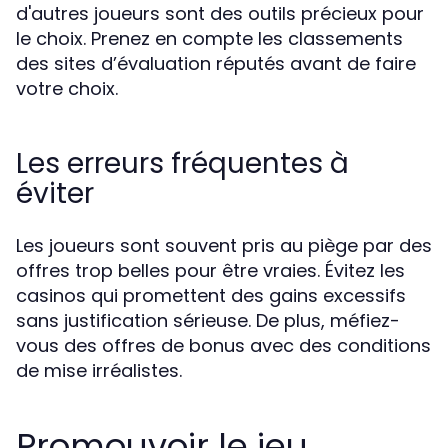
d'autres joueurs sont des outils précieux pour
le choix. Prenez en compte les classements
des sites d’évaluation réputés avant de faire
votre choix.
Les erreurs fréquentes à
éviter
Les joueurs sont souvent pris au piège par des
offres trop belles pour être vraies. Évitez les
casinos qui promettent des gains excessifs
sans justification sérieuse. De plus, méfiez-
vous des offres de bonus avec des conditions
de mise irréalistes.
Promouvoir le jeu