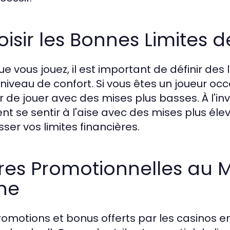
isir les Bonnes Limites d
ue vous jouez, il est important de définir de
 niveau de confort. Si vous êtes un joueur oc
ir de jouer avec des mises plus basses. À l'i
nt se sentir à l'aise avec des mises plus éle
ser vos limites financières.
res Promotionnelles au M
ne
romotions et bonus offerts par les casinos 