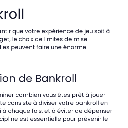
roll
ntir que votre expérience de jeu soit à
get, le choix de limites de mise
elles peuvent faire une énorme
ion de Bankroll
miner combien vous êtes prêt à jouer
e consiste à diviser votre bankroll en
ci à chaque fois, et à éviter de dépenser
pline est essentielle pour prévenir le