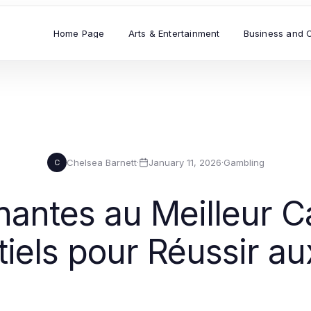
Home Page
Arts & Entertainment
Business and 
Chelsea Barnett
·
January 11, 2026
·
Gambling
C
nantes au Meilleur Ca
tiels pour Réussir au