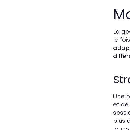
Ma
La ge
la fo
adapt
diffé
Str
Une b
et de
sessio
plus 
jeu ex