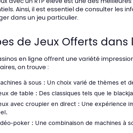
eux avec un RTP élevé est une des meilleures
iels. Ainsi, il est essentiel de consulter les
er dans un jeu particulier.
es de Jeux Offerts dans 
asinos en ligne offrent une variété impressio
ires, on trouve :
achines à sous
: Un choix varié de thèmes et de
eux de table
: Des classiques tels que le blackjac
eux avec croupier en direct
: Une expérience i
el.
idéo-poker
: Une combinaison de machines à so