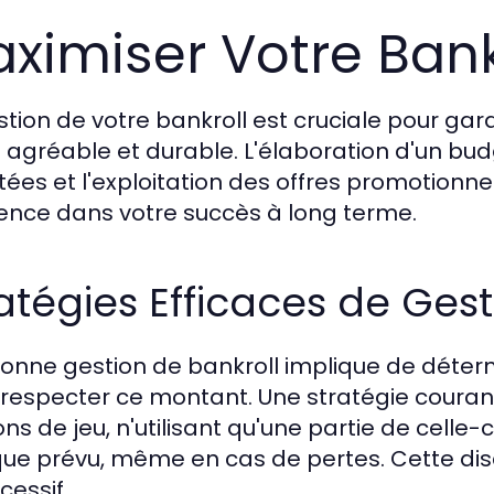
ximiser Votre Bank
stion de votre bankroll est cruciale pour gara
is agréable et durable. L'élaboration d'un bud
ées et l'exploitation des offres promotionn
rence dans votre succès à long terme.
atégies Efficaces de Gest
onne gestion de bankroll implique de déter
 respecter ce montant. Une stratégie courant
ns de jeu, n'utilisant qu'une partie de celle-
que prévu, même en cas de pertes. Cette disci
cessif.