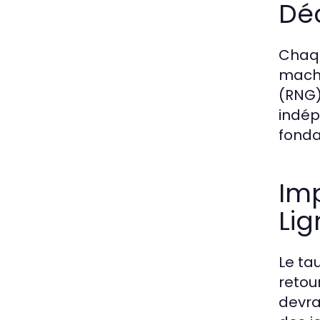
Déc
Chaqu
machi
(RNG)
indép
fonda
Im
Lig
Le ta
retou
devra