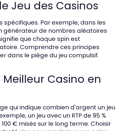
de Jeu des Casinos
spécifiques. Par exemple, dans les
un générateur de nombres aléatoires
signifie que chaque spin est
éatoire. Comprendre ces principes
r dans le piège du jeu compulsif.
Meilleur Casino en
age qui indique combien d'argent un jeu
 exemple, un jeu avec un RTP de 95 %
100 € misés sur le long terme. Choisir