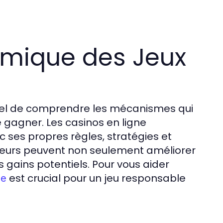
mique des Jeux
entiel de comprendre les mécanismes qui
 gagner. Les casinos en ligne
ses propres règles, stratégies et
oueurs peuvent non seulement améliorer
 gains potentiels. Pour vous aider
est crucial pour un jeu responsable
ne