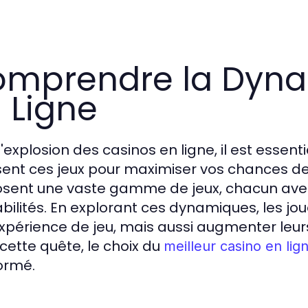
mprendre la Dyna
 Ligne
l'explosion des casinos en ligne, il est ess
sent ces jeux pour maximiser vos chances de
sent une vaste gamme de jeux, chacun avec 
bilités. En explorant ces dynamiques, les j
expérience de jeu, mais aussi augmenter leurs
cette quête, le choix du
meilleur casino en lig
formé.