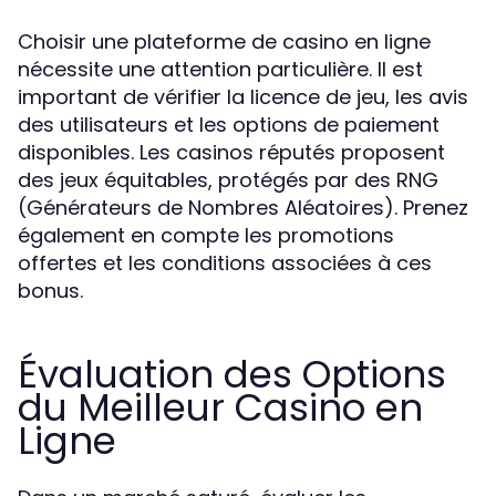
Choisir une plateforme de casino en ligne
nécessite une attention particulière. Il est
important de vérifier la licence de jeu, les avis
des utilisateurs et les options de paiement
disponibles. Les casinos réputés proposent
des jeux équitables, protégés par des RNG
(Générateurs de Nombres Aléatoires). Prenez
également en compte les promotions
offertes et les conditions associées à ces
bonus.
Évaluation des Options
du Meilleur Casino en
Ligne