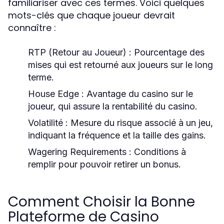
familiariser avec ces termes. Voici quelques
mots-clés que chaque joueur devrait
connaître :
RTP (Retour au Joueur)
: Pourcentage des
mises qui est retourné aux joueurs sur le long
terme.
House Edge
: Avantage du casino sur le
joueur, qui assure la rentabilité du casino.
Volatilité
: Mesure du risque associé à un jeu,
indiquant la fréquence et la taille des gains.
Wagering Requirements
: Conditions à
remplir pour pouvoir retirer un bonus.
Comment Choisir la Bonne
Plateforme de Casino