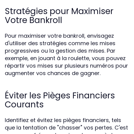
Stratégies pour Maximiser
Votre Bankroll
Pour maximiser votre bankroll, envisagez
d'utiliser des stratégies comme les mises
progressives ou la gestion des mises. Par
exemple, en jouant à la roulette, vous pouvez
répartir vos mises sur plusieurs numéros pour
augmenter vos chances de gagner.
Éviter les Pièges Financiers
Courants
Identifiez et évitez les pièges financiers, tels
que la tentation de "chasser" vos pertes. C'est